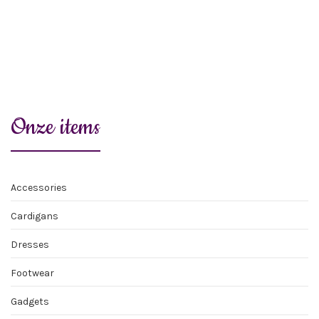
King Louie
Tops
€
39,95
Onze items
Accessories
Cardigans
Dresses
Footwear
Gadgets