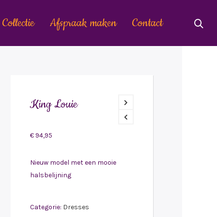
Collectie
Afspraak maken
Contact
King Louie
€
94,95
Nieuw model met een mooie
halsbelijning
Categorie:
Dresses